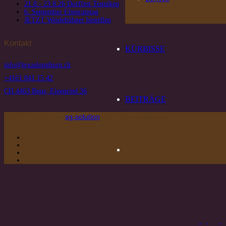
21.8.- 23.8.26 Dorffest Tenniken
6. September Ebenraintag
JETZT Weidehühner bestellen
Kontakt
KÜRBISSE
info@texaslonghorn.ch
+4161 841 15 42
CH 4463 Buus, Eigenried 36
BEITRÄGE
© 2017 – 2025 by
sg-solution
All Rights Reserved