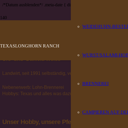
/*Datum ausblenden*/ .meta-date { display:none; }
WEIDEHUHN-BESTE
Über uns
TEXASLONGHORN RANCH
WURST/SALAMI-HO
Urs und Daniela Weiss
Landwirt, seit 1991 selbständig, verheiratet mit Daniela Weiss
BRENNEREI
Nebenerwerb: Lohn-Brennerei
Hobbys: Texas und alles was dazu gehört, reiten und Country 
CAMPIEREN AUF DE
Unser Hobby, unsere Pferde