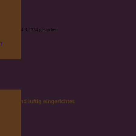
ang 2003
leider am 24.3.2024 gestorben
T
nfach und luftig eingerichtet.