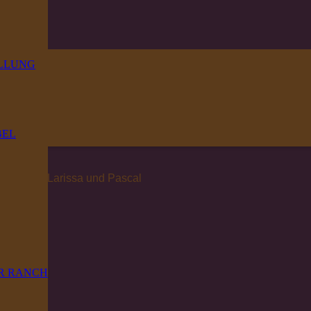
LLUNG
BEL
, 2 Kinder Larissa und Pascal
Musik.
R RANCH