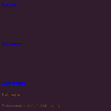
Pumkin
Potimaron
Zierkürbisse
Potimaron
Potimaronarten sind oft Kreiselförmig